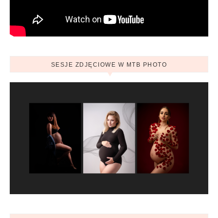
SESJE ZDJĘCIOWE W MTB PHOTO