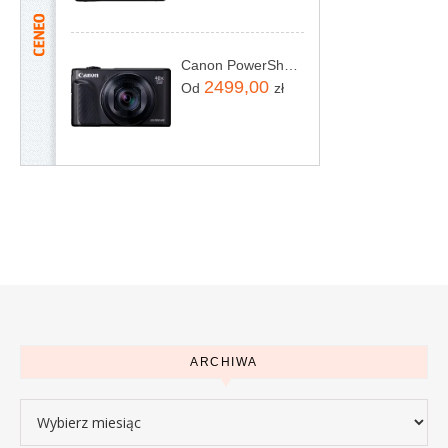
Canon PowerShot SX740 HS Lite Edition Czarny
2499,00
Od
zł
ARCHIWA
Archiwa