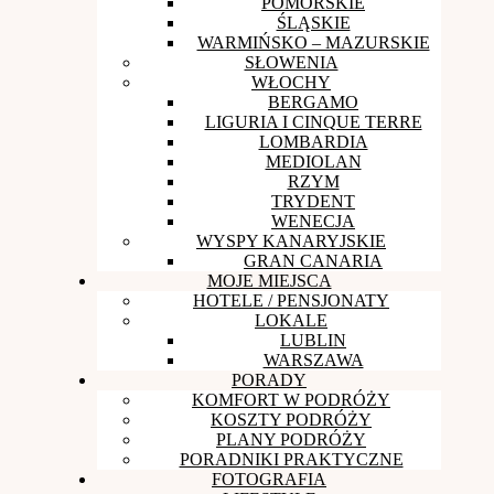
POMORSKIE
ŚLĄSKIE
WARMIŃSKO – MAZURSKIE
SŁOWENIA
WŁOCHY
BERGAMO
LIGURIA I CINQUE TERRE
LOMBARDIA
MEDIOLAN
RZYM
TRYDENT
WENECJA
WYSPY KANARYJSKIE
GRAN CANARIA
MOJE MIEJSCA
HOTELE / PENSJONATY
LOKALE
LUBLIN
WARSZAWA
PORADY
KOMFORT W PODRÓŻY
KOSZTY PODRÓŻY
PLANY PODRÓŻY
PORADNIKI PRAKTYCZNE
FOTOGRAFIA