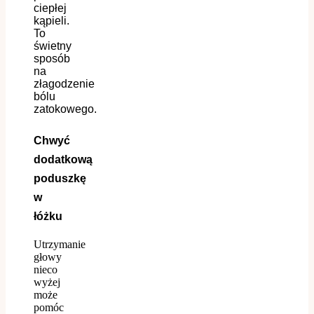
ciepłej
kąpieli.
To
świetny
sposób
na
złagodzenie
bólu
zatokowego.
Chwyć
dodatkową
poduszkę
w
łóżku
Utrzymanie
głowy
nieco
wyżej
może
pomóc