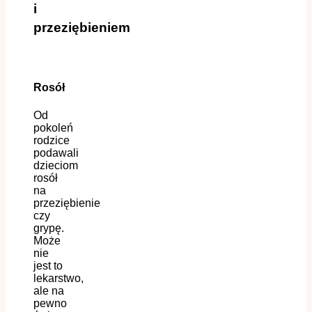
i
przeziębieniem
Rosół
Od
pokoleń
rodzice
podawali
dzieciom
rosół
na
przeziębienie
czy
grypę.
Może
nie
jest to
lekarstwo,
ale na
pewno