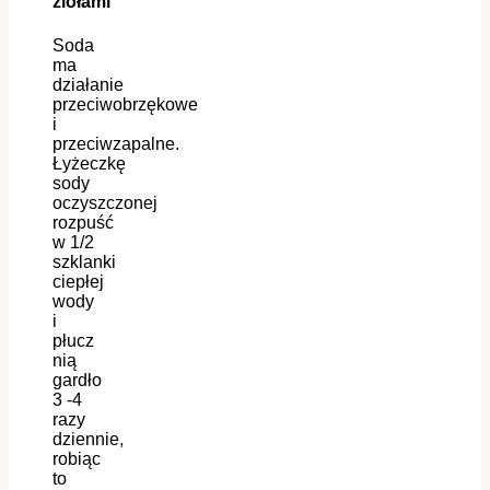
ziołami
Soda
ma
działanie
przeciwobrzękowe
i
przeciwzapalne.
Łyżeczkę
sody
oczyszczonej
rozpuść
w 1/2
szklanki
ciepłej
wody
i
płucz
nią
gardło
3 -4
razy
dziennie,
robiąc
to