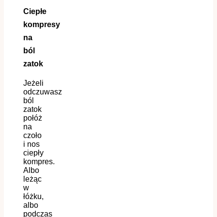
Ciepłe
kompresy
na
ból
zatok
Jeżeli
odczuwasz
ból
zatok
połóż
na
czoło
i nos
ciepły
kompres.
Albo
leżąc
w
łóżku,
albo
podczas