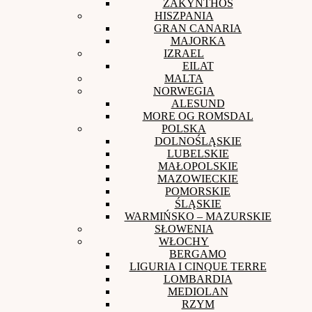
ZAKYNTHOS
HISZPANIA
GRAN CANARIA
MAJORKA
IZRAEL
EILAT
MALTA
NORWEGIA
ALESUND
MORE OG ROMSDAL
POLSKA
DOLNOŚLĄSKIE
LUBELSKIE
MAŁOPOLSKIE
MAZOWIECKIE
POMORSKIE
ŚLĄSKIE
WARMIŃSKO – MAZURSKIE
SŁOWENIA
WŁOCHY
BERGAMO
LIGURIA I CINQUE TERRE
LOMBARDIA
MEDIOLAN
RZYM