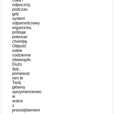
ciała i
odpocznij,
podczas
gdy
system
odpornościowy
organizmu
próbuje
pokonać
chorobę
.
Odpuść
sobie
codzienne
obowiązki.
Dużo
śpij,
ponieważ
sen to
Twój
główny
sprzymierzeniec
w
walce
z
przeziębieniem