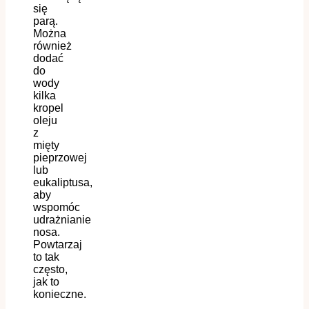
się
parą.
Można
również
dodać
do
wody
kilka
kropel
olej
u
z
mięty
pieprzowej
lub
eukaliptusa,
aby
wspomóc
udrażnianie
nosa
.
Powtarzaj
to tak
często,
jak to
konieczne.