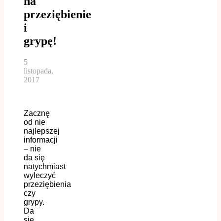
na
przeziębienie
i
grypę!
5
listopada,
2017
Zacznę
od nie
najlepszej
informacji
– nie
da się
natychmiast
wyleczyć
przeziębienia
czy
grypy.
Da
się