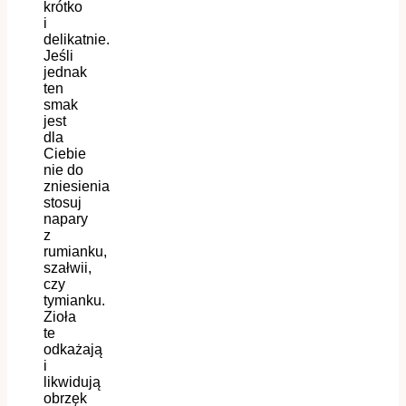
krótko
i
delikatnie.
Jeśli
jednak
ten
smak
jest
dla
Ciebie
nie do
zniesienia
stosuj
napary
z
rumianku,
szałwii,
czy
tymianku.
Zioła
te
odkażają
i
likwidują
obrzęk