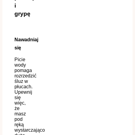
i
grypę
Nawadniaj
się
Picie
wody
pomaga
rozrzedzić
śluz w
płucach.
Upewnij
się
więc,
że
masz
pod
ręką
wystarczająco