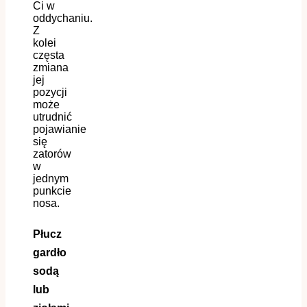
Ci w
oddychaniu.
Z
kolei
częsta
zmiana
jej
pozycji
może
utrudnić
pojawianie
się
zatorów
w
jednym
punkcie
nosa.
Płucz
gardło
sodą
lub