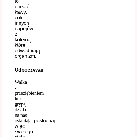
to
unikać
kawy,
coli i
innych
napojów
z
kofeiną,
które
odwadniają
organizm.
Odpoczywaj
Walka
z
przeziębieniem
lub
grypą
działa
na nas
osłabiają,
posłuchaj
więc
s
wojego