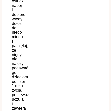
ostudź
napój
i
dopiero
wtedy
dołóż
do
niego
miodu.
I
pamiętaj,
że
n
igdy
nie
należy
podawać
go
dziec
iom
poniżej
1 roku
życia,
ponieważ
uczula
i
zawiera