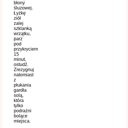
błony
śluzowej.
Łyżkę
ziół
zalej
szklanką
wrzątku,
parz
pod
przykryciem
15
minut,
ostudź.
Zrezygnuj
natomiast
z
płukania
gardła
solą,
która
tylko
podrażni
bolące
miejsca.