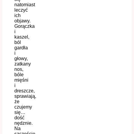
natomiast
leczyć
ich
objawy.
G
orączk
a
i
kasz
e
l,
ból
gardł
a
i
głowy,
zatkany
nos,
bóle
mięśni
i
dreszcze,
sprawiają,
że
czujemy
się…
dość
nędznie.
Na
szczęście