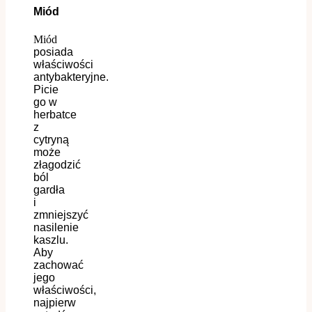
Miód
Miód
posiada
właściwości
antybakteryjn
e
.
Picie
go
w
herbatce
z
cytryną
może
złagodzić
ból
gardła
i
zmniejszyć
nasilenie
kaszlu.
Aby
zachować
jego
właściwości,
najpierw