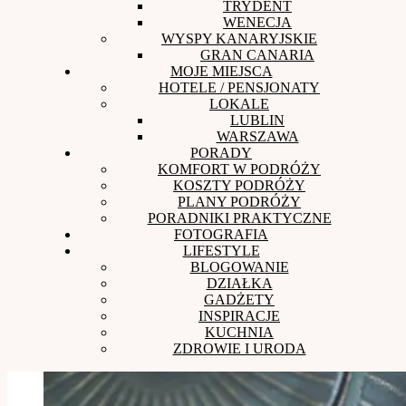
TRYDENT
WENECJA
WYSPY KANARYJSKIE
GRAN CANARIA
MOJE MIEJSCA
HOTELE / PENSJONATY
LOKALE
LUBLIN
WARSZAWA
PORADY
KOMFORT W PODRÓŻY
KOSZTY PODRÓŻY
PLANY PODRÓŻY
PORADNIKI PRAKTYCZNE
FOTOGRAFIA
LIFESTYLE
BLOGOWANIE
DZIAŁKA
GADŻETY
INSPIRACJE
KUCHNIA
ZDROWIE I URODA