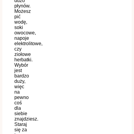
dużo
płynów.
Możesz
pić
wodę,
soki
owocowe,
napoje
elektrolitowe,
czy
ziołowe
herbatki.
Wybór
jest
bardzo
duży,
więc
na
pewno
coś
dla
siebie
znajdziesz.
Staraj
się za