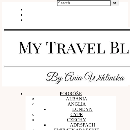
WSPÓŁPRACA I KONTAKT
O mnie
SESJE ZDJĘCIOWE
PODRÓŻE
ALBANIA
ANGLIA
LONDYN
CYPR
CZECHY
ADRSPACH