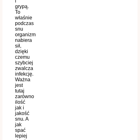
i
grypą.
To
właśnie
podczas
snu
organizm
nabiera
sił,
dzięki
czemu
szybciej
zwalcza
infekcję.
Ważna
jest
tutaj
zarówno
ilość
jak i
jakość
snu. A
jak
spać
lepiej