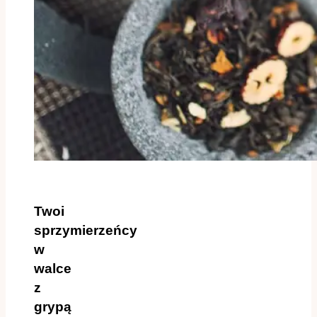
Twoi
sprzymierzeńcy
w
walce
z
grypą