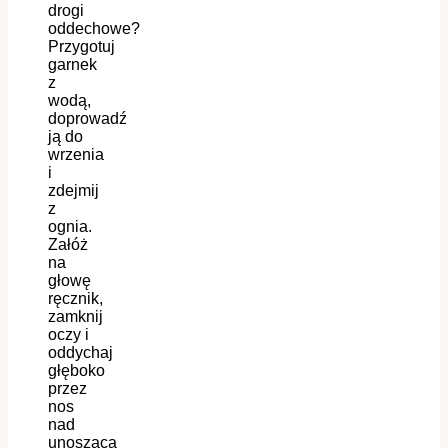
dr
ogi
oddechow
e
?
Przygotuj
garnek
z
wodą,
doprowadź
ją
do
wrzenia
i
zdejmij
z
ognia.
Załóż
na
głowę
ręcznik,
zamknij
oczy i
oddychaj
głęboko
przez
nos
nad
unoszącą