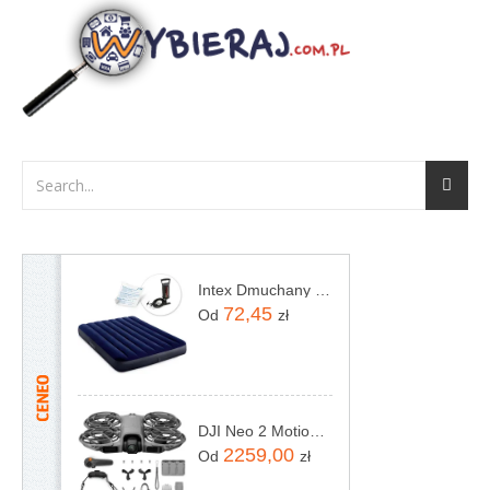
Intex Dmuchany Dwuosobowy Z Pompką Tłokową 64758 68612
72,45
Od
zł
DJI Neo 2 Motion Fly More Combo
2259,00
Od
zł