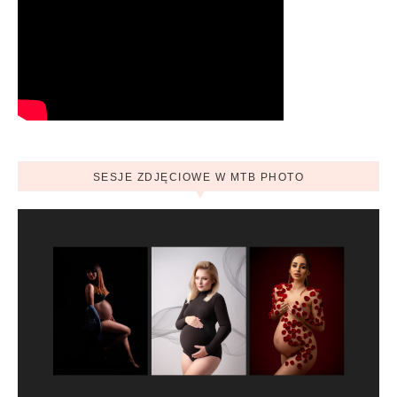
SESJE ZDJĘCIOWE W MTB PHOTO