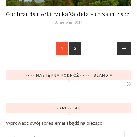
Gudbrandsjuvet i rzeka Valdøla – co za miejsce!
30 sierpnia, 2017
1
2
>>>> NASTĘPNA PODRÓŻ <<<< ISLANDIA
i
ZAPISZ SIĘ
Wprowadź swój adres email i bądź na bieżąco
Adres e-mail