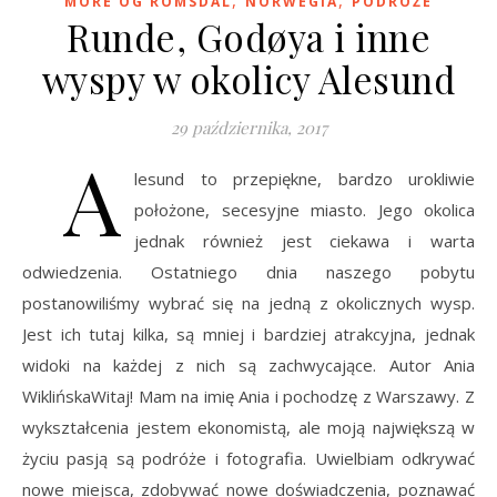
,
,
MORE OG ROMSDAL
NORWEGIA
PODRÓŻE
Runde, Godøya i inne
wyspy w okolicy Alesund
29 października, 2017
A
lesund to przepiękne, bardzo urokliwie
położone, secesyjne miasto. Jego okolica
jednak również jest ciekawa i warta
odwiedzenia. Ostatniego dnia naszego pobytu
postanowiliśmy wybrać się na jedną z okolicznych wysp.
Jest ich tutaj kilka, są mniej i bardziej atrakcyjna, jednak
widoki na każdej z nich są zachwycające. Autor Ania
WiklińskaWitaj! Mam na imię Ania i pochodzę z Warszawy. Z
wykształcenia jestem ekonomistą, ale moją największą w
życiu pasją są podróże i fotografia. Uwielbiam odkrywać
nowe miejsca, zdobywać nowe doświadczenia, poznawać