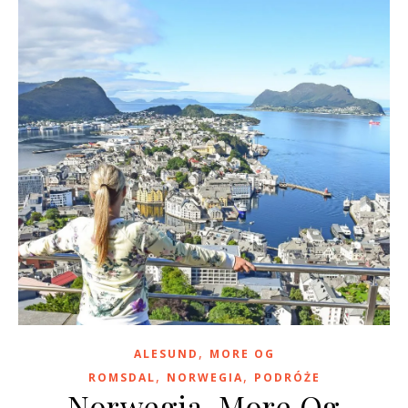
,
ALESUND
MORE OG
,
,
ROMSDAL
NORWEGIA
PODRÓŻE
Norwegia, More Og