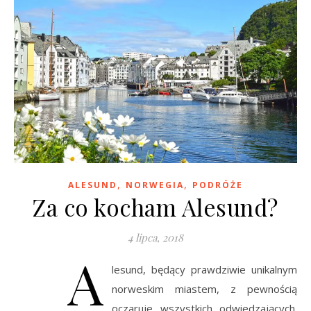
,
,
ALESUND
NORWEGIA
PODRÓŻE
Za co kocham Alesund?
4 lipca, 2018
A
lesund, będący prawdziwie unikalnym
norweskim miastem, z pewnością
oczaruje wszystkich odwiedzających.