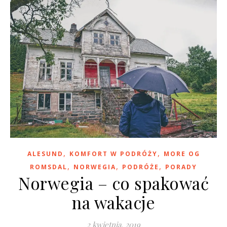
,
,
ALESUND
KOMFORT W PODRÓŻY
MORE OG
,
,
,
ROMSDAL
NORWEGIA
PODRÓŻE
PORADY
Norwegia – co spakować
na wakacje
2 kwietnia, 2019