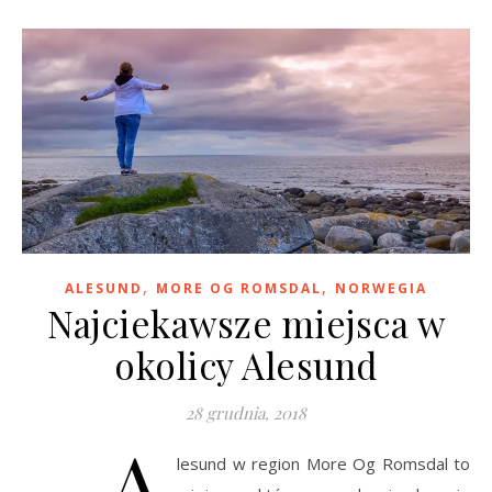
,
,
ALESUND
MORE OG ROMSDAL
NORWEGIA
Najciekawsze miejsca w
okolicy Alesund
28 grudnia, 2018
A
lesund w region More Og Romsdal to