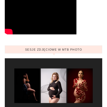
SESJE ZDJĘCIOWE W MTB PHOTO