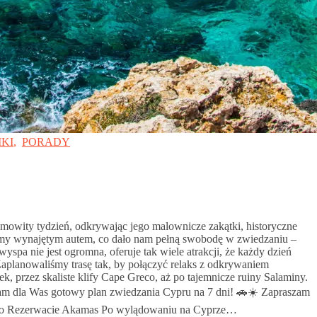
KI
,
PORADY
mowity tydzień, odkrywając jego malownicze zakątki, historyczne
iśmy wynajętym autem, co dało nam pełną swobodę w zwiedzaniu –
spa nie jest ogromna, oferuje tak wiele atrakcji, że każdy dzień
planowaliśmy trasę tak, by połączyć relaks z odkrywaniem
k, przez skaliste klify Cape Greco, aż po tajemnicze ruiny Salaminy.
mam dla Was gotowy plan zwiedzania Cypru na 7 dni! 🚗☀️ Zapraszam
 po Rezerwacie Akamas Po wylądowaniu na Cyprze…