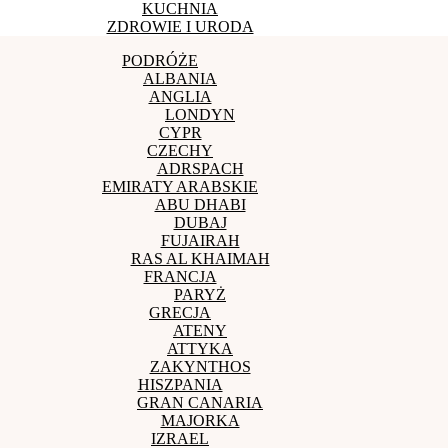
KUCHNIA
ZDROWIE I URODA
PODRÓŻE
ALBANIA
ANGLIA
LONDYN
CYPR
CZECHY
ADRSPACH
EMIRATY ARABSKIE
ABU DHABI
DUBAJ
FUJAIRAH
RAS AL KHAIMAH
FRANCJA
PARYŻ
GRECJA
ATENY
ATTYKA
ZAKYNTHOS
HISZPANIA
GRAN CANARIA
MAJORKA
IZRAEL