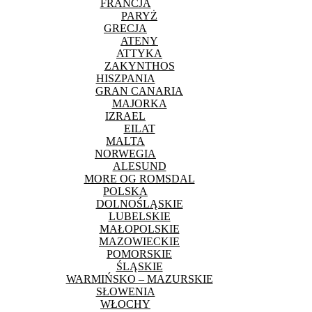
FRANCJA
PARYŻ
GRECJA
ATENY
ATTYKA
ZAKYNTHOS
HISZPANIA
GRAN CANARIA
MAJORKA
IZRAEL
EILAT
MALTA
NORWEGIA
ALESUND
MORE OG ROMSDAL
POLSKA
DOLNOŚLĄSKIE
LUBELSKIE
MAŁOPOLSKIE
MAZOWIECKIE
POMORSKIE
ŚLĄSKIE
WARMIŃSKO – MAZURSKIE
SŁOWENIA
WŁOCHY