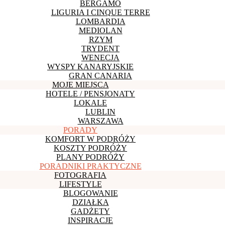
BERGAMO
LIGURIA I CINQUE TERRE
LOMBARDIA
MEDIOLAN
RZYM
TRYDENT
WENECJA
WYSPY KANARYJSKIE
GRAN CANARIA
MOJE MIEJSCA
HOTELE / PENSJONATY
LOKALE
LUBLIN
WARSZAWA
PORADY
KOMFORT W PODRÓŻY
KOSZTY PODRÓŻY
PLANY PODRÓŻY
PORADNIKI PRAKTYCZNE
FOTOGRAFIA
LIFESTYLE
BLOGOWANIE
DZIAŁKA
GADŻETY
INSPIRACJE