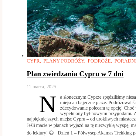
CYPR
,
PLANY PODRÓŻY
,
PODRÓŻE
,
PORADNI
Plan zwiedzania Cypru w 7 dni
11 marca, 2025
N
a słonecznym Cyprze spędziliśmy niesa
miejsca i bajeczne plaże. Podróżowal
zdecydowanie polecam tę opcję! Choć wy
wypełniony był nowymi przygodami. Za
najpiękniejszych miejsc Cypru – od urokliwych miastecze
Jeśli macie w planach wyjazd na tę niezwykłą wyspę, 
do lektury! 😊 Dzień 1 – Półwysep Akamas Trekking