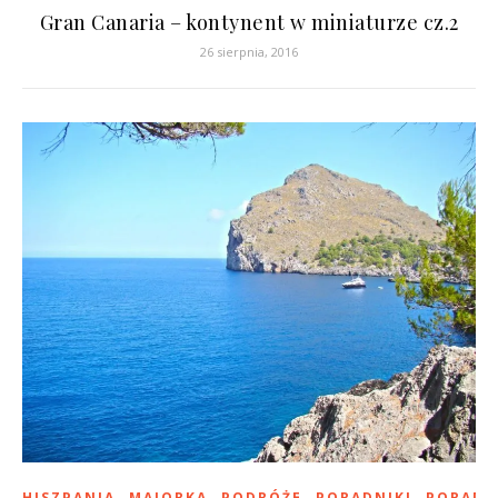
Gran Canaria – kontynent w miniaturze cz.2
26 sierpnia, 2016
,
,
,
,
HISZPANIA
MAJORKA
PODRÓŻE
PORADNIKI
PORADY