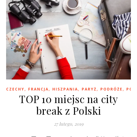
,
,
,
,
,
CZECHY
FRANCJA
HISZPANIA
PARYŻ
PODRÓŻE
POR
TOP 10 miejsc na city
break z Polski
27 lutego, 2019