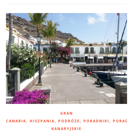
GRAN
,
,
,
,
CANARIA
HISZPANIA
PODRÓŻE
PORADNIKI
PORADY
KANARYJSKIE