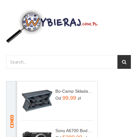
Bo-Camp Składana Szafka Z Przegródkami
99,99
Od
zł
Sony A6700 Body (ILCE6700B)