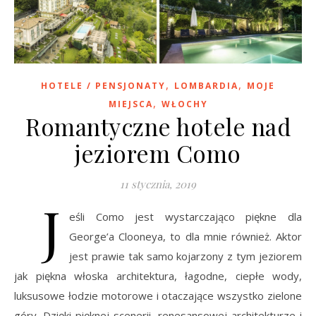
,
,
HOTELE / PENSJONATY
LOMBARDIA
MOJE
,
MIEJSCA
WŁOCHY
Romantyczne hotele nad
jeziorem Como
11 stycznia, 2019
J
eśli Como jest wystarczająco piękne dla
George’a Clooneya, to dla mnie również. Aktor
jest prawie tak samo kojarzony z tym jeziorem
jak piękna włoska architektura, łagodne, ciepłe wody,
luksusowe łodzie motorowe i otaczające wszystko zielone
góry. Dzięki pięknej scenerii, renesansowej architekturze i