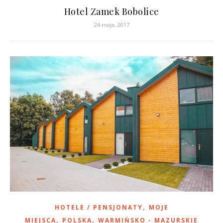
Hotel Zamek Bobolice
24 maja, 2017
,
HOTELE / PENSJONATY
MOJE
,
,
MIEJSCA
POLSKA
WARMIŃSKO - MAZURSKIE