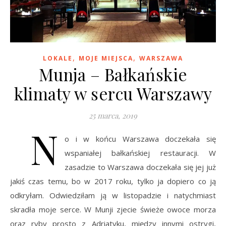
,
,
LOKALE
MOJE MIEJSCA
WARSZAWA
Munja – Bałkańskie
klimaty w sercu Warszawy
25 marca, 2019
N
o i w końcu Warszawa doczekała się
wspaniałej bałkańskiej restauracji. W
zasadzie to Warszawa doczekała się jej już
jakiś czas temu, bo w 2017 roku, tylko ja dopiero co ją
odkryłam. Odwiedziłam ją w listopadzie i natychmiast
skradła moje serce. W Munji zjecie świeże owoce morza
oraz ryby prosto z Adriatyku, między innymi ostrygi,