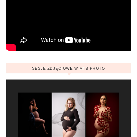
SESJE ZDJĘCIOWE W MTB PHOTO