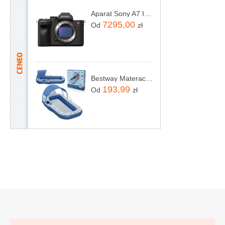
Aparat Sony A7 IV ILCE7M4B
7295,00
Od
zł
Bestway Materac Do Pływania Z Daszkiem 43732
193,99
Od
zł