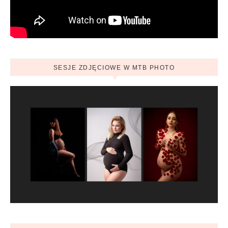
SESJE ZDJĘCIOWE W MTB PHOTO