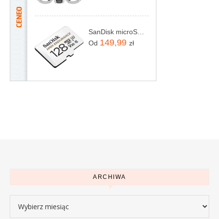
SanDisk microSDXC 128GB High Endurance Class10 (SDSQQNR128GGN6IA)
149,99
Od
zł
ARCHIWA
Archiwa