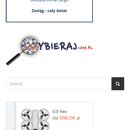
DJI Neo
598,06
Od
zł