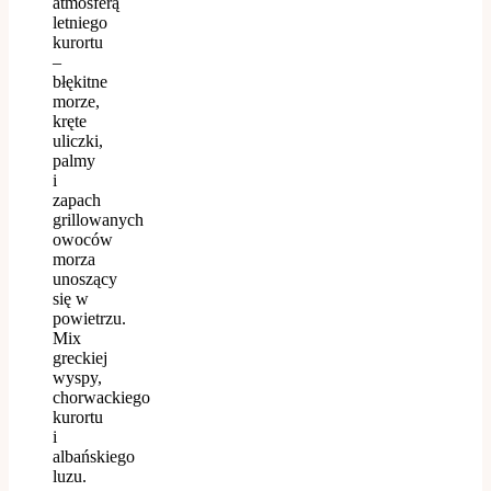
atmosferą
letniego
kurortu
–
błękitne
morze,
kręte
uliczki,
palmy
i
zapach
grillowanych
owoców
morza
unoszący
się w
powietrzu.
Mix
greckiej
wyspy,
chorwackiego
kurortu
i
albańskiego
luzu.