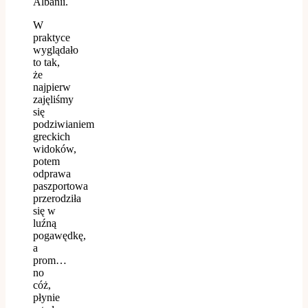
Albanii.
W
praktyce
wyglądało
to tak,
że
najpierw
zajęliśmy
się
podziwianiem
greckich
widoków,
potem
odprawa
paszportowa
przerodziła
się w
luźną
pogawędkę,
a
prom…
no
cóż,
płynie