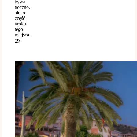
bywa
tłoczno,
ale to
część
uroku
tego
miejsca.
🏖️