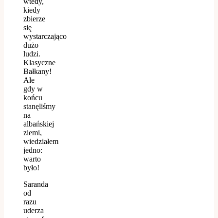
wtedy,
kiedy
zbierze
się
wystarczająco
dużo
ludzi.
Klasyczne
Bałkany!
Ale
gdy w
końcu
stanęliśmy
na
albańskiej
ziemi,
wiedziałem
jedno:
warto
było!
Saranda
od
razu
uderza