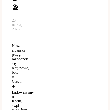
🏖️
20
marca,
2025
Nasza
albańska
przygoda
rozpoczęła
się
nietypowo,
bo…
w
Grecji!
✈️
Lądowałyśmy
na
Korfu,
skąd
miałyśmy