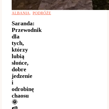
ALBANIA
,
PODRÓŻE
Saranda:
Przewodnik
dla
tych,
którzy
lubią
słońce,
dobre
jedzenie
i
odrobinę
chaosu
🌞
🍉