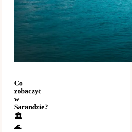
Co
zobaczyć
w
Sarandzie?
🏛️
🌊