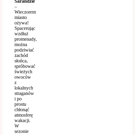
Sarandzie
–
Wieczorem
miasto
ożywa!
Spacerując
wzdłuż
promenady,
można
podziwiać
zachód
słońca,
spróbować
świeżych
owoców
z
lokalnych
straganów
i po
prostu
chłonąć
atmosferę
wakacji.
W
sezonie