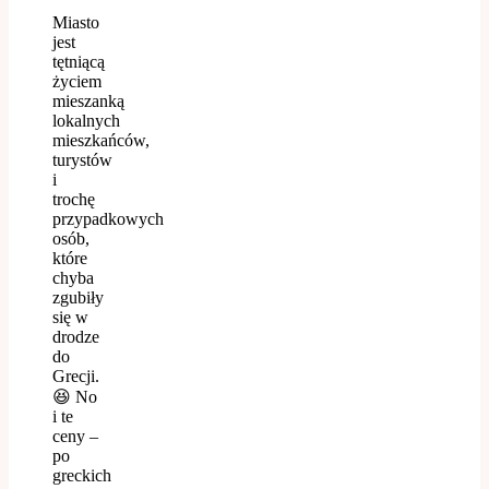
Miasto
jest
tętniącą
życiem
mieszanką
lokalnych
mieszkańców,
turystów
i
trochę
przypadkowych
osób,
które
chyba
zgubiły
się w
drodze
do
Grecji.
😆 No
i te
ceny –
po
greckich