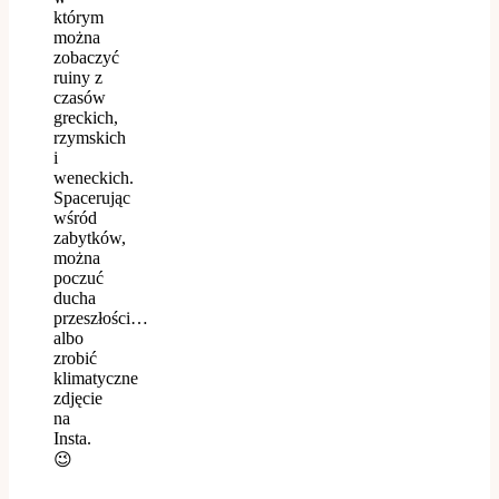
którym
można
zobaczyć
ruiny z
czasów
greckich,
rzymskich
i
weneckich.
Spacerując
wśród
zabytków,
można
poczuć
ducha
przeszłości…
albo
zrobić
klimatyczne
zdjęcie
na
Insta.
😉