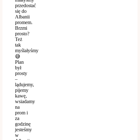
przedostać
się do
Albanii
promem.
Brzmi
prosto?
Też
tak
myślałyśmy
😅
Plan
był
prosty
–
lądujemy,
pijemy
kawę,
wsiadamy
na
prom i
za
godzinę
jesteśmy
w