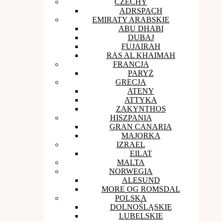
CZECHY
ADRSPACH
EMIRATY ARABSKIE
ABU DHABI
DUBAJ
FUJAIRAH
RAS AL KHAIMAH
FRANCJA
PARYŻ
GRECJA
ATENY
ATTYKA
ZAKYNTHOS
HISZPANIA
GRAN CANARIA
MAJORKA
IZRAEL
EILAT
MALTA
NORWEGIA
ALESUND
MORE OG ROMSDAL
POLSKA
DOLNOŚLĄSKIE
LUBELSKIE