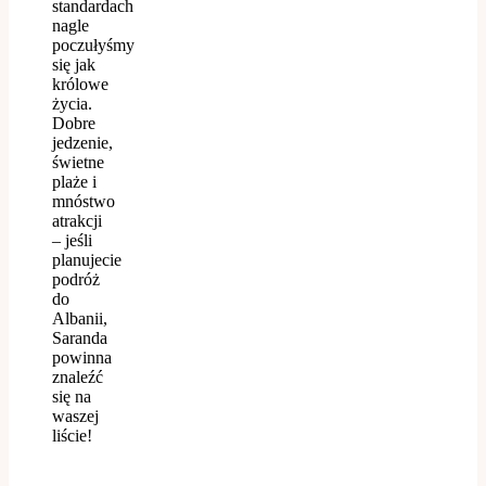
standardach
nagle
poczułyśmy
się jak
królowe
życia.
Dobre
jedzenie,
świetne
plaże i
mnóstwo
atrakcji
– jeśli
planujecie
podróż
do
Albanii,
Saranda
powinna
znaleźć
się na
waszej
liście!