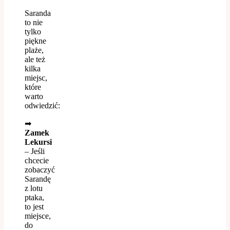
Saranda
to nie
tylko
piękne
plaże,
ale też
kilka
miejsc,
które
warto
odwiedzić:
➡
Zamek
Lekursi
– Jeśli
chcecie
zobaczyć
Sarandę
z lotu
ptaka,
to jest
miejsce,
do