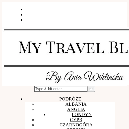
WSPÓŁPRACA I KONTAKT
O mnie
SESJE ZDJĘCIOWE
PODRÓŻE
ALBANIA
ANGLIA
LONDYN
CYPR
CZARNOGÓRA