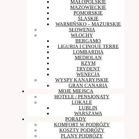
MAŁOPOLSKIE
MAZOWIECKIE
POMORSKIE
ŚLĄSKIE
WARMIŃSKO – MAZURSKIE
SŁOWENIA
WŁOCHY
BERGAMO
LIGURIA I CINQUE TERRE
LOMBARDIA
MEDIOLAN
RZYM
TRYDENT
WENECJA
WYSPY KANARYJSKIE
GRAN CANARIA
MOJE MIEJSCA
HOTELE / PENSJONATY
LOKALE
LUBLIN
WARSZAWA
PORADY
KOMFORT W PODRÓŻY
KOSZTY PODRÓŻY
PLANY PODRÓŻY