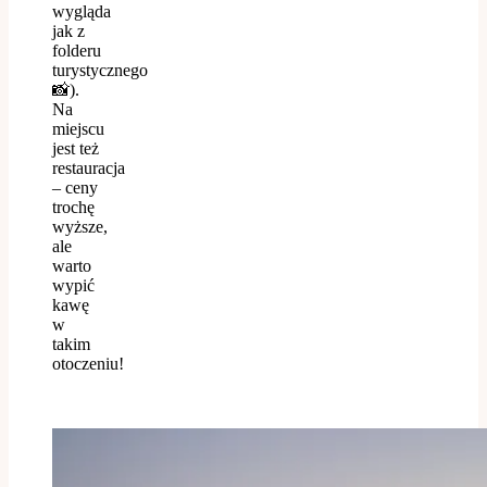
wygląda
jak z
folderu
turystycznego
📸).
Na
miejscu
jest też
restauracja
– ceny
trochę
wyższe,
ale
warto
wypić
kawę
w
takim
otoczeniu!