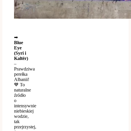
➡
Blue
Eye
(Syri i
Kaltër)
–
Prawdziwa
perełka
Albanii!
💙 To
naturalne
źródło
o
intensywnie
niebieskiej
wodzie,
tak
przejrzystej,