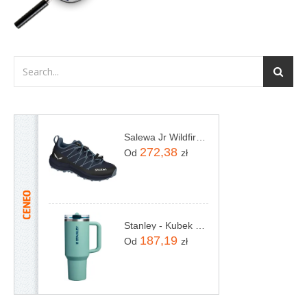
Salewa Jr Wildfire 2 Navy Blazer Java Blue
272,38
Od
zł
Stanley - Kubek Quencher ProTour Flip Straw 1,18L Spring Green (10125740179)
187,19
Od
zł