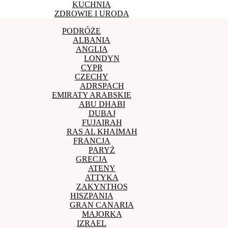
KUCHNIA
ZDROWIE I URODA
PODRÓŻE
ALBANIA
ANGLIA
LONDYN
CYPR
CZECHY
ADRSPACH
EMIRATY ARABSKIE
ABU DHABI
DUBAJ
FUJAIRAH
RAS AL KHAIMAH
FRANCJA
PARYŻ
GRECJA
ATENY
ATTYKA
ZAKYNTHOS
HISZPANIA
GRAN CANARIA
MAJORKA
IZRAEL