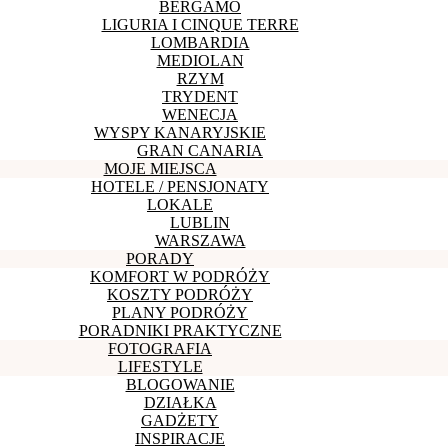
BERGAMO
LIGURIA I CINQUE TERRE
LOMBARDIA
MEDIOLAN
RZYM
TRYDENT
WENECJA
WYSPY KANARYJSKIE
GRAN CANARIA
MOJE MIEJSCA
HOTELE / PENSJONATY
LOKALE
LUBLIN
WARSZAWA
PORADY
KOMFORT W PODRÓŻY
KOSZTY PODRÓŻY
PLANY PODRÓŻY
PORADNIKI PRAKTYCZNE
FOTOGRAFIA
LIFESTYLE
BLOGOWANIE
DZIAŁKA
GADŻETY
INSPIRACJE