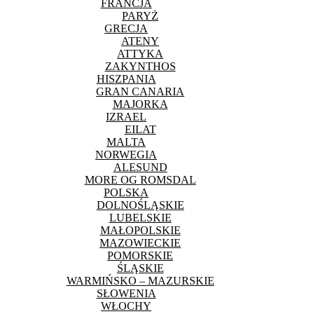
FRANCJA
PARYŻ
GRECJA
ATENY
ATTYKA
ZAKYNTHOS
HISZPANIA
GRAN CANARIA
MAJORKA
IZRAEL
EILAT
MALTA
NORWEGIA
ALESUND
MORE OG ROMSDAL
POLSKA
DOLNOŚLĄSKIE
LUBELSKIE
MAŁOPOLSKIE
MAZOWIECKIE
POMORSKIE
ŚLĄSKIE
WARMIŃSKO – MAZURSKIE
SŁOWENIA
WŁOCHY