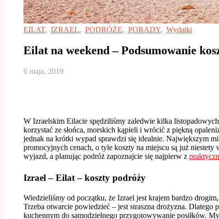
EILAT
,
IZRAEL
,
PODRÓŻE
,
PORADY
,
Wydatki
Eilat na weekend – Podsumowanie kos
6 maja, 2019
W Izraelskim Eilacie spędziliśmy zaledwie kilka listopadowych
korzystać ze słońca, morskich kąpieli i wrócić z piękną opalen
jednak na krótki wypad sprawdzi się idealnie. Największym min
promocyjnych cenach, o tyle koszty na miejscu są już niestet
wyjazd, a planując podróż zapoznajcie się najpierw z
praktycz
Izrael – Eilat – koszty podróży
Wiedzieliśmy od początku, że Izrael jest krajem bardzo drogim,
Trzeba otwarcie powiedzieć – jest straszna drożyzna. Dlatego 
kuchennym do samodzielnego przygotowywanie posiłków. My śn