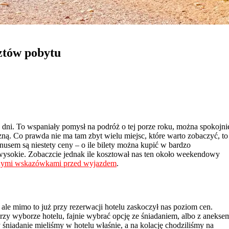
ztów pobytu
 dni. To wspaniały pomysł na podróż o tej porze roku, można spokojni
izną. Co prawda nie ma tam zbyt wielu miejsc, które warto zobaczyć, to
usem są niestety ceny – o ile bilety można kupić w bardzo
y wysokie. Zobaczcie jednak ile kosztował nas ten około weekendowy
nymi wskazówkami przed wyjazdem
.
 ale mimo to już przy rezerwacji hotelu zaskoczył nas poziom cen.
przy wyborze hotelu, fajnie wybrać opcję ze śniadaniem, albo z anekse
iadanie mieliśmy w hotelu właśnie, a na kolację chodziliśmy na