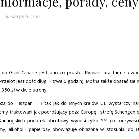
Informacje, porady, ceny
29 sierpnia, 2016
się na Gran Canarię jest bardzo prosto. Ryanair lata tam z dwó
rzelot jest dość długi – trwa 6 godzin). Można także dostać sie 
d 350 zł w dwie strony.
leżą do Hiszpanii – i tak jak do innych krajów UE wystarczy n
emy traktowani jak podróżujący poza Europę i strefę Schengen 
Kanaryjskich podatek obrotowy wynosi tylko 5% (co oczywiśc
umy, alkohol i papierosy obowiązuje obniżona w stosunku do 