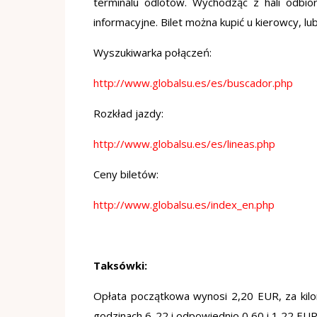
terminalu odlotów. Wychodząc z hali odbior
informacyjne. Bilet można kupić u kierowcy, l
Wyszukiwarka połączeń:
http://www.globalsu.es/es/buscador.php
Rozkład jazdy:
http://www.globalsu.es/es/lineas.php
Ceny biletów:
http://www.globalsu.es/index_en.php
Taksówki:
Opłata początkowa wynosi 2,20 EUR, za kil
godzinach 6-22 i odpowiednio 0,60 i 1,22 EU