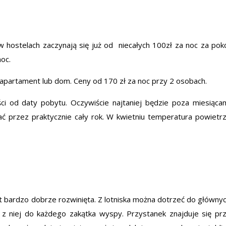
 hostelach zaczynają się już od niecałych 100zł za noc za pok
oc.
 apartament lub dom. Ceny od 170 zł za noc przy 2 osobach.
ci od daty pobytu. Oczywiście najtaniej będzie poza miesiąca
ć przez praktycznie cały rok. W kwietniu temperatura powietr
est bardzo dobrze rozwinięta. Z lotniska można dotrzeć do główny
a z niej do każdego zakątka wyspy. Przystanek znajduje się pr