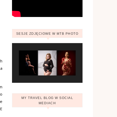
SESJE ZDJĘCIOWE W MTB PHOTO
ch
na
am
co
MY TRAVEL BLOG W SOCIAL
ie
MEDIACH
UE
Zobacz profil Ania.mytravelblog na Facebook
Zobacz profil mytravelblog.com.pl na Instagram
Pinterest
YouTube