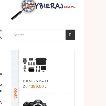
ko
y,
co
DJI Mini 5 Pro Fly More Combo (DJI RC2)
la
4399,00
Od
zł
em
m,