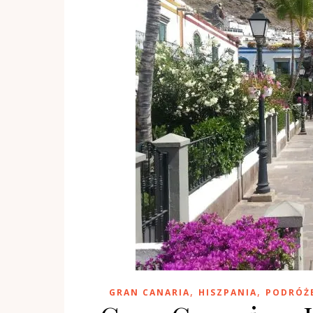
,
,
GRAN CANARIA
HISZPANIA
PODRÓŻ