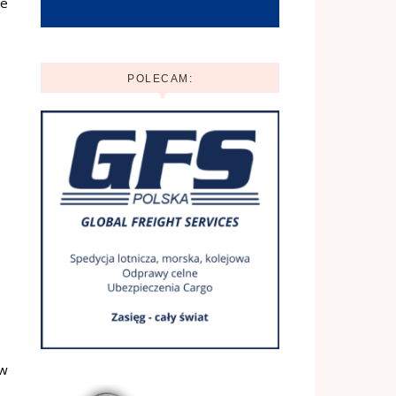
ce
POLECAM:
 w