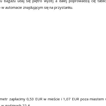
u bagażu udaj się piętro wyżej a dalej poprowadzą cię tabli
ub w automacie znajdującym się na przystanku.
ometr zapłacimy 0,53 EUR w mieście i 1,07 EUR poza miastem
R w godzinach 22-6.