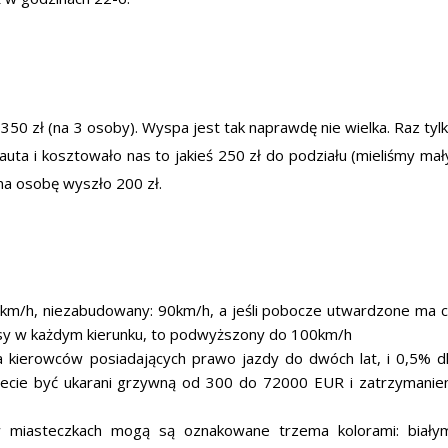
350 zł (na 3 osoby). Wyspa jest tak naprawdę nie wielka. Raz tyl
ta i kosztowało nas to jakieś 250 zł do podziału (mieliśmy mał
na osobę wyszło 200 zł.
0km/h, niezabudowany: 90km/h, a jeśli pobocze utwardzone ma 
asy w każdym kierunku, to podwyższony do 100km/h
a kierowców posiadających prawo jazdy do dwóch lat, i 0,5% d
ożecie być ukarani grzywną od 300 do 72000 EUR i zatrzymani
 miasteczkach mogą są oznakowane trzema kolorami: biały