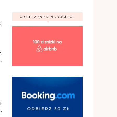
ODBIERZ ZNIŻKI NA NOCLEGI:
ój
mi
za
ch
zy