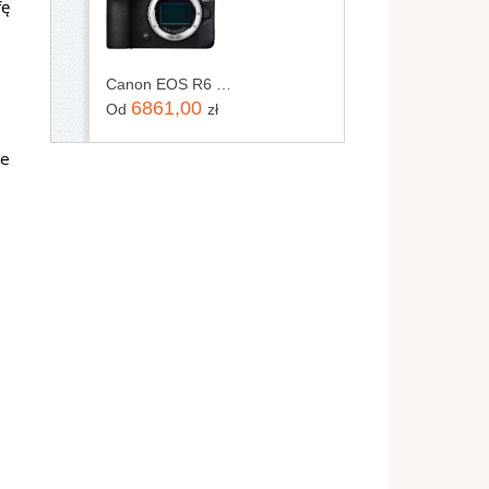
fę
Canon EOS R6 Mark II body
6861,00
Od
zł
we