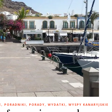
,
,
,
,
E
PORADNIKI
PORADY
WYDATKI
WYSPY KANARYJSKIE