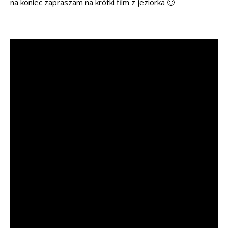
na koniec zapraszam na krótki film z jeziorka 🙂