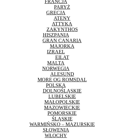
FRANCJA
PARYŻ
GRECJA
ATENY
ATTYKA
ZAKYNTHOS
HISZPANIA
GRAN CANARIA
MAJORKA
IZRAEL
EILAT
MALTA
NORWEGIA
ALESUND
MORE OG ROMSDAL
POLSKA
DOLNOŚLĄSKIE
LUBELSKIE
MAŁOPOLSKIE
MAZOWIECKIE
POMORSKIE
ŚLĄSKIE
WARMIŃSKO – MAZURSKIE
SŁOWENIA
WŁOCHY