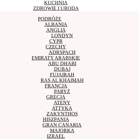
KUCHNIA
ZDROWIE I URODA
PODRÓŻE
ALBANIA
ANGLIA
LONDYN
CYPR
CZECHY
ADRSPACH
EMIRATY ARABSKIE
ABU DHABI
DUBAJ
FUJAIRAH
RAS AL KHAIMAH
FRANCJA
PARYŻ
GRECJA
ATENY
ATTYKA
ZAKYNTHOS
HISZPANIA
GRAN CANARIA
MAJORKA
IZRAEL