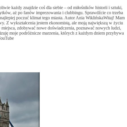
iwie każdy znajdzie coś dla siebie – od miłośników historii i sztuki,
bytków, aż po fanów imprezowania i clubbingu. Sprawdźcie co trzeba
najlepiej poczuć klimat tego miasta. Autor Ania WiklińskaWitaj! Mam
wy. Z wykształcenia jestem ekonomistą, ale moją największą w życiu
we miejsca, zdobywać nowe doświadczenia, poznawać nowych ludzi,
ealizuję moje podróżnicze marzenia, których z każdym dniem przybywa
 YouTube