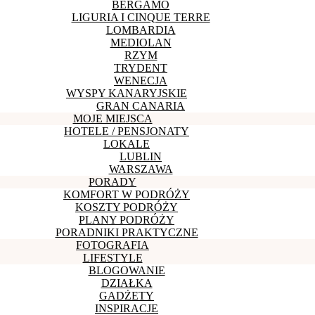
BERGAMO
LIGURIA I CINQUE TERRE
LOMBARDIA
MEDIOLAN
RZYM
TRYDENT
WENECJA
WYSPY KANARYJSKIE
GRAN CANARIA
MOJE MIEJSCA
HOTELE / PENSJONATY
LOKALE
LUBLIN
WARSZAWA
PORADY
KOMFORT W PODRÓŻY
KOSZTY PODRÓŻY
PLANY PODRÓŻY
PORADNIKI PRAKTYCZNE
FOTOGRAFIA
LIFESTYLE
BLOGOWANIE
DZIAŁKA
GADŻETY
INSPIRACJE