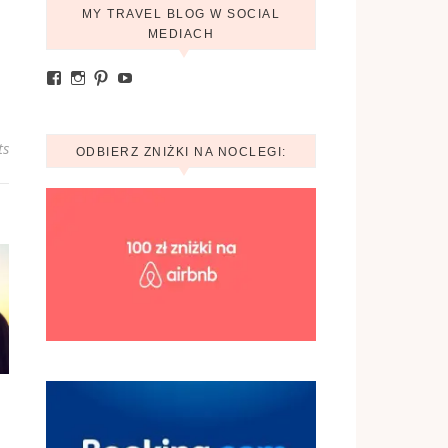
MY TRAVEL BLOG W SOCIAL
MEDIACH
Zobacz profil Ania.mytravelblog na Facebook
Zobacz profil mytravelblog.com.pl na Instagram
Pinterest
YouTube
ts
ODBIERZ ZNIŻKI NA NOCLEGI: