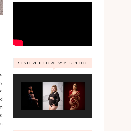
SESJE ZDJĘCIOWE W MTB PHOTO
to
by
ie
zd
ym
20
em