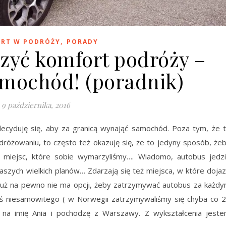
,
RT W PODRÓŻY
PORADY
zyć komfort podróży –
mochód! (poradnik)
9 października, 2016
 decyduję się, aby za granicą wynająć samochód. Poza tym, że 
żowaniu, to często też okazuję się, że to jedyny sposób, że
 miejsc, które sobie wymarzyliśmy…. Wiadomo, autobus jedz
aszych wielkich planów… Zdarzają się też miejsca, w które doja
już na pewno nie ma opcji, żeby zatrzymywać autobus za każd
ś niesamowitego ( w Norwegii zatrzymywaliśmy się chyba co 
m na imię Ania i pochodzę z Warszawy. Z wykształcenia jest