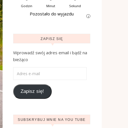
Godzin
Minut
Sekund
Pozostało do wyjazdu
i
ZAPISZ SIĘ
Wprowadź swój adres email i bądź na
bieżąco
Adres e-mail
Zapisz się!
SUBSKRYBUJ MNIE NA YOU TUBE