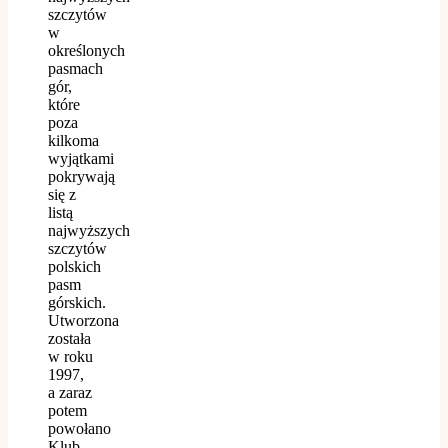
szczytów
w
określonych
pasmach
gór,
które
poza
kilkoma
wyjątkami
pokrywają
się z
listą
najwyższych
szczytów
polskich
pasm
górskich.
Utworzona
została
w roku
1997,
a zaraz
potem
powołano
Klub