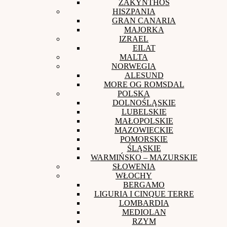
ZAKYNTHOS
HISZPANIA
GRAN CANARIA
MAJORKA
IZRAEL
EILAT
MALTA
NORWEGIA
ALESUND
MORE OG ROMSDAL
POLSKA
DOLNOŚLĄSKIE
LUBELSKIE
MAŁOPOLSKIE
MAZOWIECKIE
POMORSKIE
ŚLĄSKIE
WARMIŃSKO – MAZURSKIE
SŁOWENIA
WŁOCHY
BERGAMO
LIGURIA I CINQUE TERRE
LOMBARDIA
MEDIOLAN
RZYM