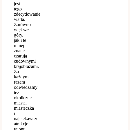
jest
tego
zdecydowanie
warta.
Zarówno
większe
góry,
jak i te
mniej
znane
czarują
cudownymi
krajobrazami.
Za
każdym
razem
odwiedzamy
też
okoliczne
miasta,
miasteczka
i
najciekawsze
atrakcje
rejonu,