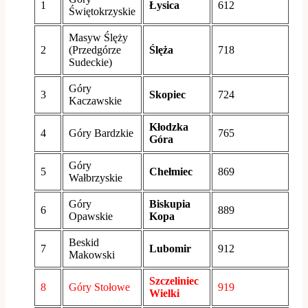
1
Łysica
612
Świętokrzyskie
Masyw Ślęży
2
(Przedgórze
Ślęża
718
Sudeckie)
Góry
3
Skopiec
724
Kaczawskie
Kłodzka
4
Góry Bardzkie
765
Góra
Góry
5
Chełmiec
869
Wałbrzyskie
Góry
Biskupia
6
889
Opawskie
Kopa
Beskid
7
Lubomir
912
Makowski
Szczeliniec
8
Góry Stołowe
919
Wielki