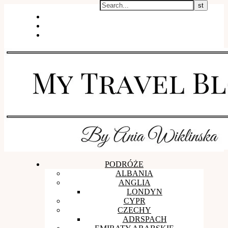
WSPÓŁPRACA I KONTAKT
O mnie
SESJE ZDJĘCIOWE
PODRÓŻE
ALBANIA
ANGLIA
LONDYN
CYPR
CZECHY
ADRSPACH