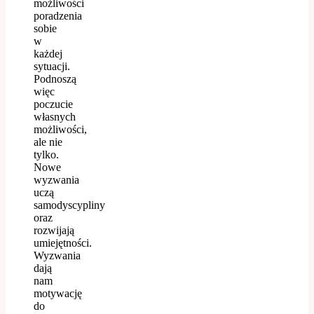
możliwości
poradzenia
sobie
w
każdej
sytuacji.
Podnoszą
więc
poczucie
własnych
możliwości,
ale nie
tylko.
Nowe
wyzwania
uczą
samodyscypliny
oraz
rozwijają
umiejętności.
Wyzwania
dają
nam
motywację
do