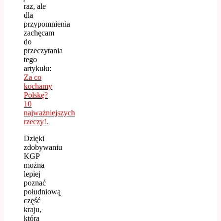
raz, ale
dla
przypomnienia
zachęcam
do
przeczytania
tego
artykułu:
Za co
kochamy
Polskę?
10
najważniejszych
rzeczy!.
Dzięki
zdobywaniu
KGP
można
lepiej
poznać
południową
część
kraju,
która