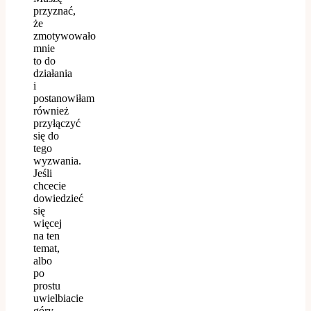
przyznać,
że
zmotywowało
mnie
to do
działania
i
postanowiłam
również
przyłączyć
się do
tego
wyzwania.
Jeśli
chcecie
dowiedzieć
się
więcej
na ten
temat,
albo
po
prostu
uwielbiacie
góry,