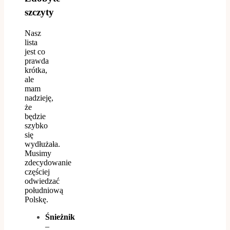
szczyty
Nasz
lista
jest co
prawda
krótka,
ale
mam
nadzieję,
że
będzie
szybko
się
wydłużała.
Musimy
zdecydowanie
częściej
odwiedzać
południową
Polskę.
Śnieżnik
–