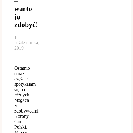
–
warto
ją
zdobyć!
1
października,
2019
Ostatnio
coraz
częściej
spotykałam
się na
różnych
blogach
ze
zdobywcami
Korony
Gór
Polski.
Muszę