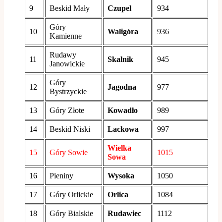
9
Beskid Mały
Czupel
934
Góry
10
Waligóra
936
Kamienne
Rudawy
11
Skalnik
945
Janowickie
Góry
12
Jagodna
977
Bystrzyckie
13
Góry Złote
Kowadło
989
14
Beskid Niski
Lackowa
997
Wielka
15
Góry Sowie
1015
Sowa
16
Pieniny
Wysoka
1050
17
Góry Orlickie
Orlica
1084
18
Góry Bialskie
Rudawiec
1112