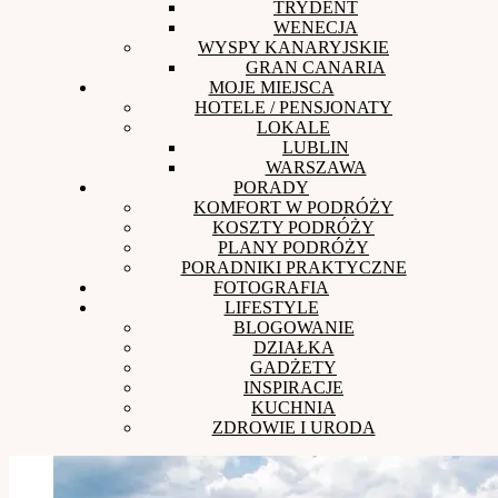
TRYDENT
WENECJA
WYSPY KANARYJSKIE
GRAN CANARIA
MOJE MIEJSCA
HOTELE / PENSJONATY
LOKALE
LUBLIN
WARSZAWA
PORADY
KOMFORT W PODRÓŻY
KOSZTY PODRÓŻY
PLANY PODRÓŻY
PORADNIKI PRAKTYCZNE
FOTOGRAFIA
LIFESTYLE
BLOGOWANIE
DZIAŁKA
GADŻETY
INSPIRACJE
KUCHNIA
ZDROWIE I URODA