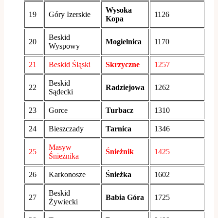
Wysoka
19
Góry Izerskie
1126
Kopa
Beskid
20
Mogielnica
1170
Wyspowy
21
Beskid Śląski
Skrzyczne
1257
Beskid
22
Radziejowa
1262
Sądecki
23
Gorce
Turbacz
1310
24
Bieszczady
Tarnica
1346
Masyw
25
Śnieżnik
1425
Śnieżnika
26
Karkonosze
Śnieżka
1602
Beskid
27
Babia Góra
1725
Żywiecki