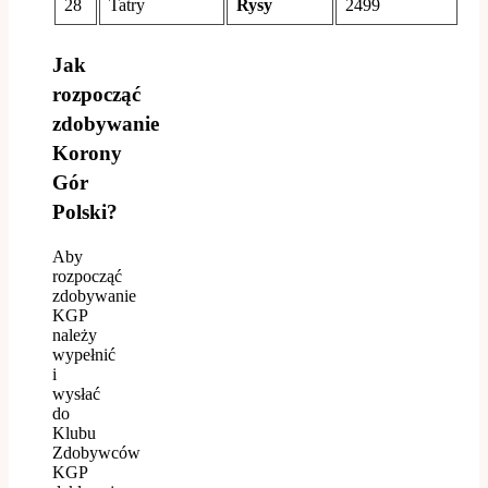
28
Tatry
Rysy
2499
Jak
rozpocząć
zdobywanie
Korony
Gór
Polski?
Aby
rozpocząć
zdobywanie
KGP
należy
wypełnić
i
wysłać
do
Klubu
Zdobywców
KGP