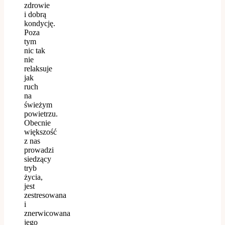
zdrowie
i dobrą
kondycję.
Poza
tym
nic tak
nie
relaksuje
jak
ruch
na
świeżym
powietrzu.
Obecnie
większość
z nas
prowadzi
siedzący
tryb
życia,
jest
zestresowana
i
znerwicowana
jego