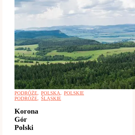
PODRÓŻE
,
POLSKA
,
POLSKIE
PODRÓŻE
,
ŚLĄSKIE
Korona
Gór
Polski