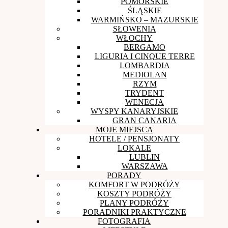
POMORSKIE
ŚLĄSKIE
WARMIŃSKO – MAZURSKIE
SŁOWENIA
WŁOCHY
BERGAMO
LIGURIA I CINQUE TERRE
LOMBARDIA
MEDIOLAN
RZYM
TRYDENT
WENECJA
WYSPY KANARYJSKIE
GRAN CANARIA
MOJE MIEJSCA
HOTELE / PENSJONATY
LOKALE
LUBLIN
WARSZAWA
PORADY
KOMFORT W PODRÓŻY
KOSZTY PODRÓŻY
PLANY PODRÓŻY
PORADNIKI PRAKTYCZNE
FOTOGRAFIA