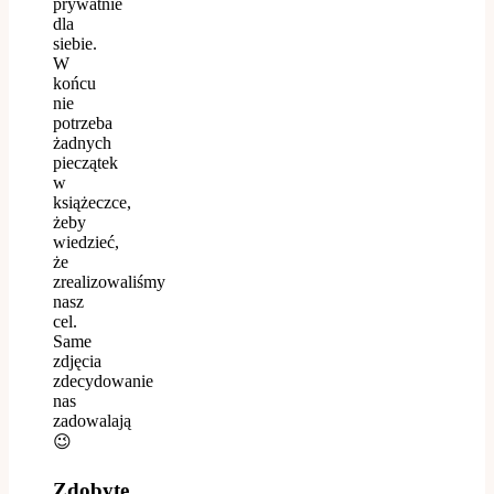
prywatnie
dla
siebie.
W
końcu
nie
potrzeba
żadnych
pieczątek
w
książeczce,
żeby
wiedzieć,
że
zrealizowaliśmy
nasz
cel.
Same
zdjęcia
zdecydowanie
nas
zadowalają
😉
Zdobyte