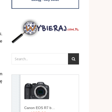
i.
ie
im
ję
Canon EOS R7 body