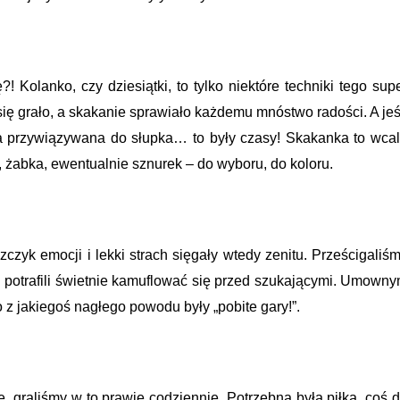
 Kolanko, czy dziesiątki, to tylko niektóre techniki tego sup
się grało, a skakanie sprawiało każdemu mnóstwo radości. A jeś
ła przywiązywana do słupka… to były czasy! Skakanka to wca
, żabka, ewentualnie sznurek – do wyboru, do koloru.
czyk emocji i lekki strach sięgały wtedy zenitu. Prześcigaliś
zni potrafili świetnie kamuflować się przed szukającymi. Umown
 jakiegoś nagłego powodu były „pobite gary!”.
, graliśmy w to prawie codziennie. Potrzebna była piłka, coś 