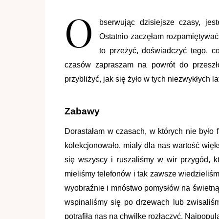
O
bserwując dzisiejsze czasy, jes
Ostatnio zaczęłam rozpamiętywać
to przeżyć, doświadczyć tego, c
czasów zapraszam na powrót do przeszłoś
przybliżyć, jak się żyło w tych niezwykłych la
Zabawy
Dorastałam w czasach, w których nie było fa
kolekcjonowało, miały dla nas wartość więks
się wszyscy i ruszaliśmy w wir przygód, 
mieliśmy telefonów i tak zawsze wiedzieliśm
wyobraźnie i mnóstwo pomysłów na świetną 
wspinaliśmy się po drzewach lub zwisali
potrafiła nas na chwilkę rozłączyć. Najpopu