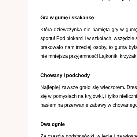
Gra w gumę i skakankę
Która dziewczynka nie pamięta gry w gumę?!
sportu! Pod blokami i w szkołach, wszędzie 
brakowało nam trzeciej osoby, to guma by
nie mniejsza przyjemność! Lajkonik, krzyżak
Chowany i podchody
Najlepiej zawsze grało się wieczorem. Dresz
się w pomysłach na kryjówki, i tylko nielic
hasłem na przerwanie zabawy w chowanego z
Dwa ognie
Za czasów podstawówki, w lecie i na wiosnę