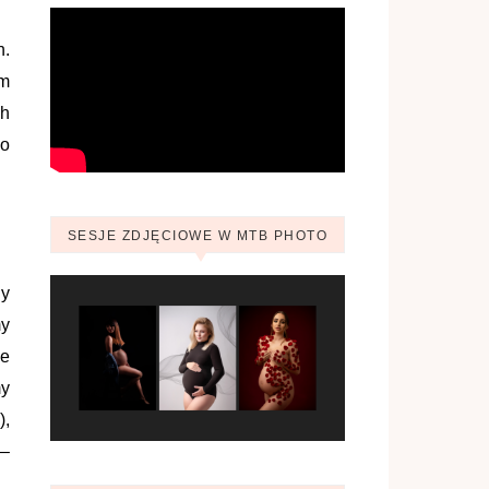
h.
am
ch
co
SESJE ZDJĘCIOWE W MTB PHOTO
dy
my
ie
my
),
 –