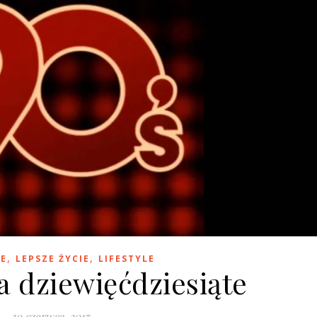
,
,
JE
LEPSZE ŻYCIE
LIFESTYLE
a dziewięćdziesiąte
20 czerwca, 2017