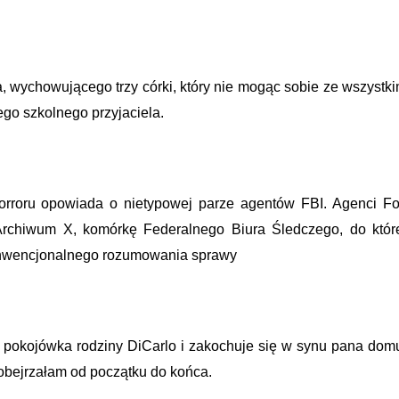
, wychowującego trzy córki, który nie mogąc sobie ze wszystk
go szkolnego przyjaciela.
i horroru opowiada o nietypowej parze agentów FBI. Agenci F
Archiwum X, komórkę Federalnego Biura Śledczego, do któr
 konwencjonalnego rozumowania sprawy
 pokojówka rodziny DiCarlo i zakochuje się w synu pana dom
 obejrzałam od początku do końca.