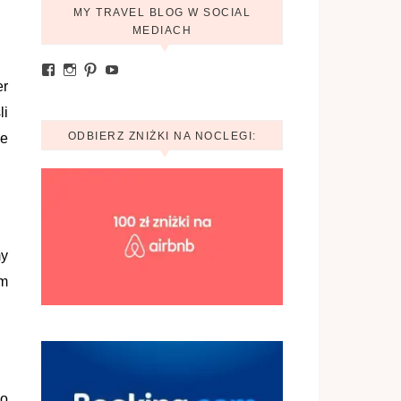
MY TRAVEL BLOG W SOCIAL
MEDIACH
Zobacz profil Ania.mytravelblog na Facebook
Zobacz profil mytravelblog.com.pl na Instagram
Pinterest
YouTube
er
li
ODBIERZ ZNIŻKI NA NOCLEGI:
le
my
ym
do