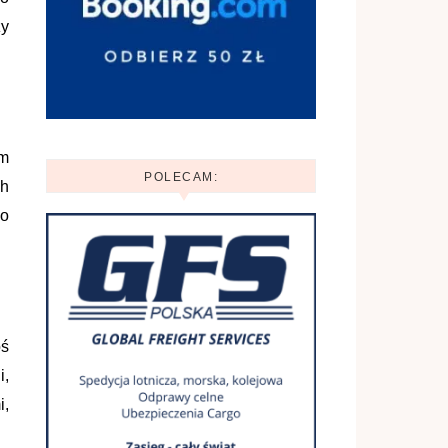
zy
em
POLECAM:
ch
żo
oś
i,
i,