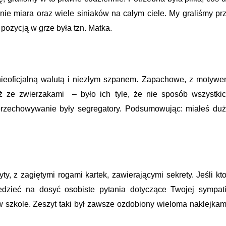
 nie miara oraz wiele siniaków na całym ciele. My graliśmy pr
 pozycją w grze była tzn. Matka.
 nieoficjalną walutą i niezłym szpanem. Zapachowe, z motyw
eż ze zwierzakami – było ich tyle, że nie sposób wszystki
rzechowywanie były segregatory. Podsumowując: miałeś du
y, z zagiętymi rogami kartek, zawierającymi sekrety. Jeśli kt
dzieć na dosyć osobiste pytania dotyczące Twojej sympati
 w szkole. Zeszyt taki był zawsze ozdobiony wieloma naklejkam