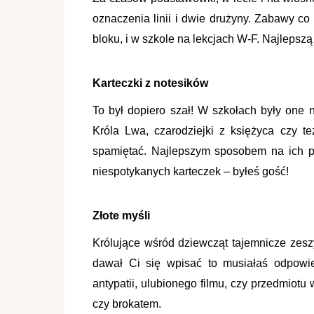
oznaczenia linii i dwie drużyny. Zabawy co
bloku, i w szkole na lekcjach W-F. Najlepszą
Karteczki z notesików
To był dopiero szał! W szkołach były one
Króla Lwa, czarodziejki z księżyca czy t
spamiętać. Najlepszym sposobem na ich p
niespotykanych karteczek – byłeś gość!
Złote myśli
Królujące wśród dziewcząt tajemnicze zeszyt
dawał Ci się wpisać to musiałaś odpowie
antypatii, ulubionego filmu, czy przedmiotu
czy brokatem.