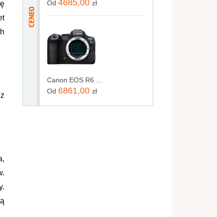
4685,00
Od
zł
ię
et
ch
Canon EOS R6 Mark II body
6861,00
Od
zł
 z
a,
w.
y.
są