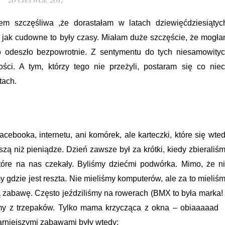
tem szczęśliwa ,że dorastałam w latach dziewięćdziesiątyc
 jak cudowne to były czasy. Miałam duże szczęście, że mogł
o odeszło bezpowrotnie. Z sentymentu do tych niesamowity
ci. A tym, którzy tego nie przeżyli, postaram się co nie
tach.
cebooka, internetu, ani komórek, ale karteczki, które się wte
zą niż pieniądze. Dzień zawsze był za krótki, kiedy zbieraliś
które na nas czekały. Byliśmy dziećmi podwórka. Mimo, że n
y gdzie jest reszta. Nie mieliśmy komputerów, ale za to mieliś
zabawę. Często jeździliśmy na rowerach (BMX to była marka! 
śmy z trzepaków. Tylko mama krzycząca z okna – obiaaaaad
larniejszymi zabawami były wtedy: