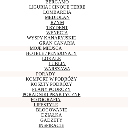
BERGAMO
LIGURIA I CINQUE TERRE
LOMBARDIA
MEDIOLAN
RZYM
TRYDENT
WENECJA
WYSPY KANARYJSKIE
GRAN CANARIA
MOJE MIEJSCA
HOTELE / PENSJONATY
LOKALE
LUBLIN
WARSZAWA
PORADY
KOMFORT W PODRÓŻY
KOSZTY PODRÓŻY
PLANY PODRÓŻY
PORADNIKI PRAKTYCZNE
FOTOGRAFIA
LIFESTYLE
BLOGOWANIE
DZIAŁKA
GADŻETY
INSPIRACJE