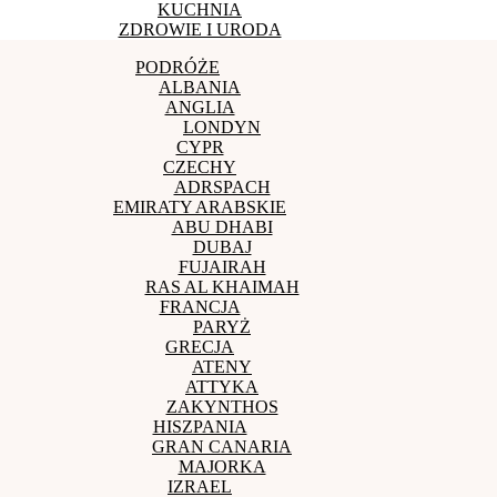
KUCHNIA
ZDROWIE I URODA
PODRÓŻE
ALBANIA
ANGLIA
LONDYN
CYPR
CZECHY
ADRSPACH
EMIRATY ARABSKIE
ABU DHABI
DUBAJ
FUJAIRAH
RAS AL KHAIMAH
FRANCJA
PARYŻ
GRECJA
ATENY
ATTYKA
ZAKYNTHOS
HISZPANIA
GRAN CANARIA
MAJORKA
IZRAEL