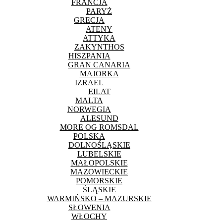
FRANCJA
PARYŻ
GRECJA
ATENY
ATTYKA
ZAKYNTHOS
HISZPANIA
GRAN CANARIA
MAJORKA
IZRAEL
EILAT
MALTA
NORWEGIA
ALESUND
MORE OG ROMSDAL
POLSKA
DOLNOŚLĄSKIE
LUBELSKIE
MAŁOPOLSKIE
MAZOWIECKIE
POMORSKIE
ŚLĄSKIE
WARMIŃSKO – MAZURSKIE
SŁOWENIA
WŁOCHY