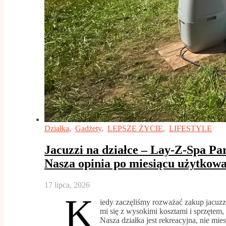
Działka
,
Gadżety
,
LEPSZE ŻYCIE
,
LIFESTYLE
Jacuzzi na działce – Lay-Z-Spa Pa
Nasza opinia po miesiącu użytkow
17 lipca, 2026
K
iedy zaczęliśmy rozważać zakup jacuzzi
mi się z wysokimi kosztami i sprzętem, z
Nasza działka jest rekreacyjna, nie mi