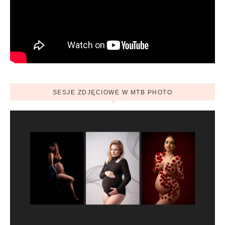
SESJE ZDJĘCIOWE W MTB PHOTO