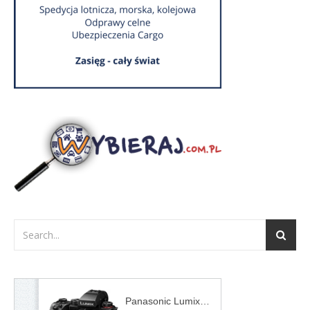
Panasonic Lumix S5II + 20-60mm f/3.5-5.6