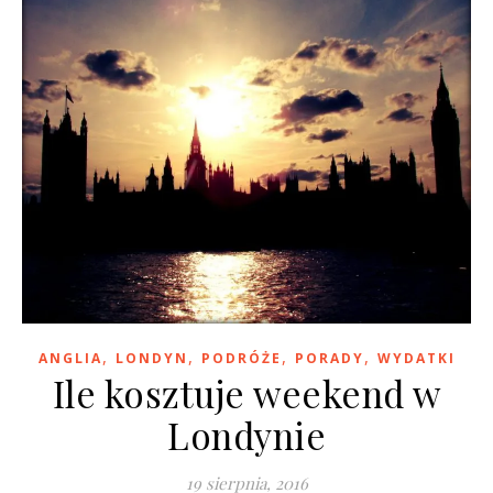
,
,
,
,
ANGLIA
LONDYN
PODRÓŻE
PORADY
WYDATKI
Ile kosztuje weekend w
Londynie
19 sierpnia, 2016