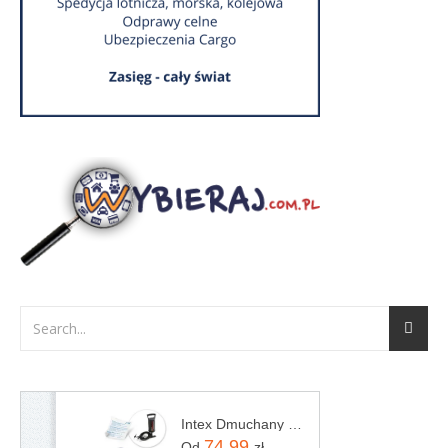
Intex Dmuchany Dwuosobowy Z Pompką Tłokową 64758 68612
74,99
Od
zł