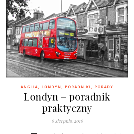
,
,
,
ANGLIA
LONDYN
PORADNIKI
PORADY
Londyn – poradnik
praktyczny
6 sierpnia, 2016