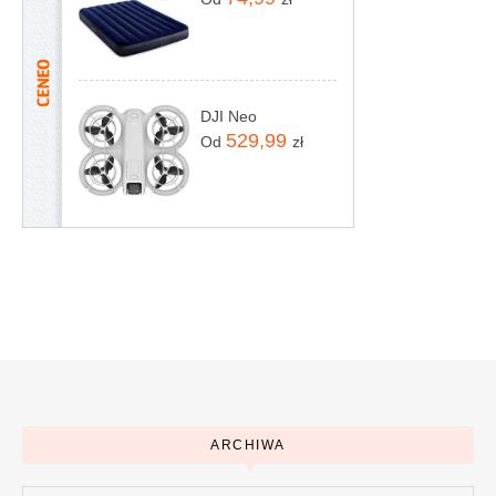
DJI Neo
529,99
Od
zł
ARCHIWA