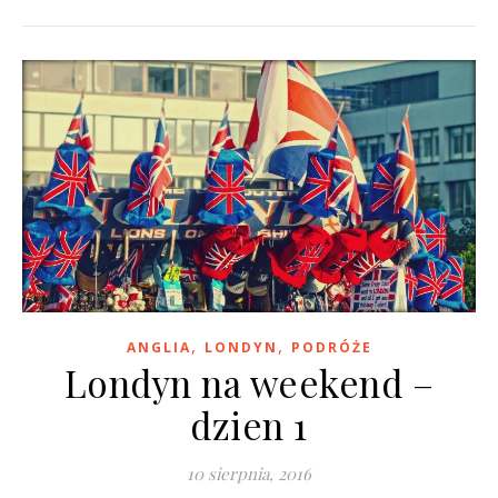
,
,
ANGLIA
LONDYN
PODRÓŻE
Londyn na weekend –
dzien 1
10 sierpnia, 2016