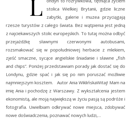
L
ondyn to rozrywkowa, tętniąca życiem
stolica Wielkiej Brytanii, gdzie liczne
zabytki, galerie i muzea przyciągają
rzesze turystów z całego świata. Bez wątpienia jest jedną
z najciekawszych stolic europejskich. To tutaj można odbyć
przejażdżkę sławnymi czerwonymi autobusami,
rozsmakować się w popołudniowej herbacie z mlekiem,
zjeść smaczne, sycące angielskie śniadanie i sławne „fish
and chips”. Poniżej przedstawiam porady jak dostać się do
Londynu, gdzie spać i jak się po nim poruszać możliwie
najmniejszym kosztem. Autor Ania WiklińskaWitaj! Mam na
imię Ania i pochodzę z Warszawy. Z wykształcenia jestem
ekonomistą, ale moją największą w życiu pasją są podróże i
fotografia. Uwielbiam odkrywać nowe miejsca, zdobywać
nowe doświadczenia, poznawać nowych ludzi,…