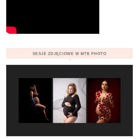
SESJE ZDJĘCIOWE W MTB PHOTO