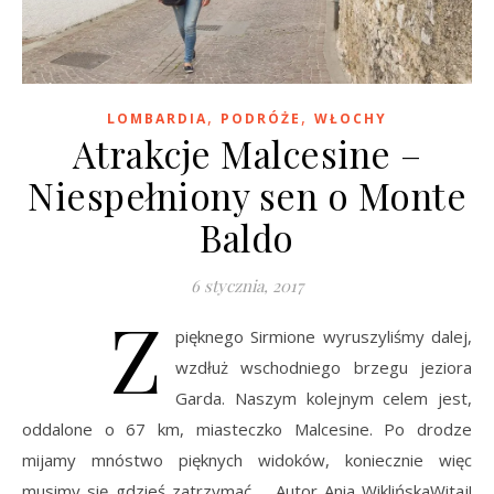
,
,
LOMBARDIA
PODRÓŻE
WŁOCHY
Atrakcje Malcesine –
Niespełniony sen o Monte
Baldo
6 stycznia, 2017
Z
pięknego Sirmione wyruszyliśmy dalej,
wzdłuż wschodniego brzegu jeziora
Garda. Naszym kolejnym celem jest,
oddalone o 67 km, miasteczko Malcesine. Po drodze
mijamy mnóstwo pięknych widoków, koniecznie więc
musimy się gdzieś zatrzymać. Autor Ania WiklińskaWitaj!