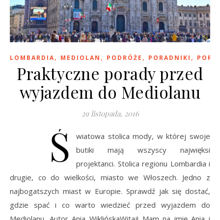
,
,
,
,
LOMBARDIA
MEDIOLAN
PODRÓŻE
PORADNIKI
PORA
Praktyczne porady przed
wyjazdem do Mediolanu
29 listopada, 2016
Ś
wiatowa stolica mody, w której swoje
butiki mają wszyscy najwięksi
projektanci. Stolica regionu Lombardia i
drugie, co do wielkości, miasto we Włoszech. Jedno z
najbogatszych miast w Europie. Sprawdź jak się dostać,
gdzie spać i co warto wiedzieć przed wyjazdem do
Mediolanu. Autor Ania WiklińskaWitaj! Mam na imię Ania i