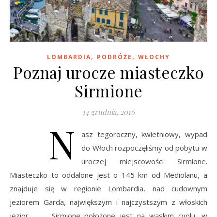
,
,
LOMBARDIA
PODRÓŻE
WŁOCHY
Poznaj urocze miasteczko
Sirmione
14 grudnia, 2016
N
asz tegoroczny, kwietniowy, wypad
do Włoch rozpoczęliśmy od pobytu w
uroczej miejscowości Sirmione.
Miasteczko to oddalone jest o 145 km od Mediolanu, a
znajduje się w regionie Lombardia, nad cudownym
jeziorem Garda, największym i najczystszym z włoskich
jezior. Sirmione położone jest na wąskim cyplu, w