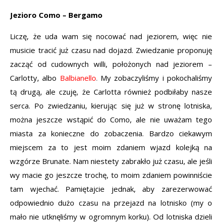
Jezioro Como – Bergamo
Liczę, że uda wam się nocować nad jeziorem, więc nie
musicie tracić już czasu nad dojazd. Zwiedzanie proponuję
zacząć od cudownych willi, położonych nad jeziorem –
Carlotty, albo
Balbianello
.
My zobaczyliśmy i pokochaliśmy
tą drugą, ale czuję, że Carlotta również podbiłaby nasze
serca. Po zwiedzaniu, kierując się już w stronę lotniska,
można jeszcze wstąpić do Como, ale nie uważam tego
miasta za konieczne do zobaczenia. Bardzo ciekawym
miejscem za to jest moim zdaniem wjazd kolejką na
wzgórze Brunate. Nam niestety zabrakło już czasu, ale jeśli
wy macie go jeszcze trochę, to moim zdaniem powinniście
tam wjechać. Pamiętajcie jednak, aby zarezerwować
odpowiednio dużo czasu na przejazd na lotnisko (my o
mało nie utknęliśmy w ogromnym korku). Od lotniska dzieli