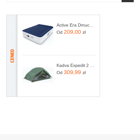
Active Era Dmuchane Łóżko Luxury Air Bed 203X152X56Cm (King Size) Niebieski
209,00
Od
zł
Kadva Expedit 2 Pro zielony
309,99
Od
zł