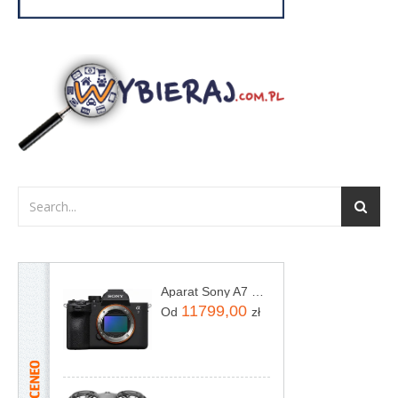
Aparat Sony A7 V body - ILCE7M5B
11799,00
Od
zł