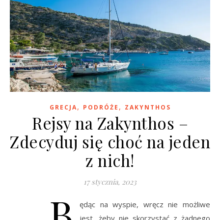
,
,
GRECJA
PODRÓŻE
ZAKYNTHOS
Rejsy na Zakynthos –
Zdecyduj się choć na jeden
z nich!
17 stycznia, 2023
B
ędąc na wyspie, wręcz nie możliwe
jest, żeby nie skorzystać z żadnego