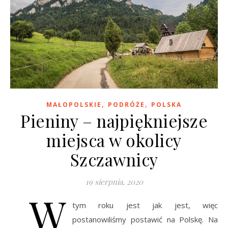
,
,
MAŁOPOLSKIE
PODRÓŻE
POLSKA
Pieniny – najpiękniejsze
miejsca w okolicy
Szczawnicy
19 sierpnia, 2020
W
tym roku jest jak jest, więc
postanowiliśmy postawić na Polskę. Na