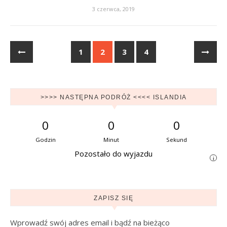
3 czerwca, 2019
1
2
3
4
>>>> NASTĘPNA PODRÓŻ <<<< ISLANDIA
0
0
0
Godzin
Minut
Sekund
Pozostało do wyjazdu
i
ZAPISZ SIĘ
Wprowadź swój adres email i bądź na bieżąco