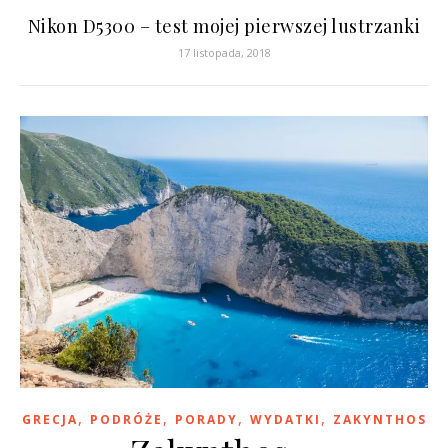
Nikon D5300 – test mojej pierwszej lustrzanki
17 listopada, 2018
,
,
,
,
GRECJA
PODRÓŻE
PORADY
WYDATKI
ZAKYNTHOS