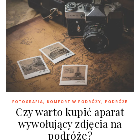
,
,
FOTOGRAFIA
KOMFORT W PODRÓŻY
PODRÓŻE
Czy warto kupić aparat
wywołujący zdjęcia na
podróże?